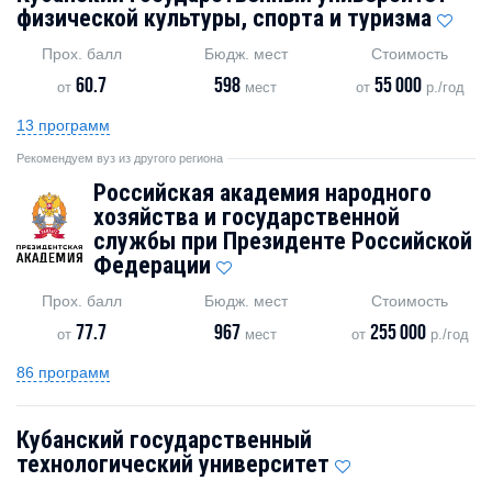
физической культуры, спорта и туризма
Прох. балл
Бюдж. мест
Стоимость
60.7
598
55 000
от
мест
от
р./год
13 программ
Рекомендуем вуз из другого региона
Российская академия народного
хозяйства и государственной
службы при Президенте Российской
Федерации
Прох. балл
Бюдж. мест
Стоимость
77.7
967
255 000
от
мест
от
р./год
86 программ
Кубанский государственный
технологический университет