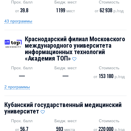
Прох. балл
Бюдж. мест
Стоимость
39.8
1199
62 938
от
мест
от
р./год
43 программы
Краснодарский филиал Московского
международного университета
информационных технологий
«Академия TOП»
Прох. балл
Бюдж. мест
Стоимость
—
—
153 180
от
р./год
2 программы
Кубанский государственный медицинский
университет
Прох. балл
Бюдж. мест
Стоимость
56.7
593
220 000
от
места
от
р./год