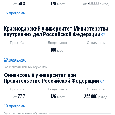
50.3
178
90 000
от
мест
от
р./год
15 программ
Краснодарский университет Министерства
внутренних дел Российской Федерации
Прох. балл
Бюдж. мест
Стоимость
—
160
—
мест
10 программ
Вуз с дистанционным обучением
Финансовый университет при
Правительстве Российской Федерации
Прох. балл
Бюдж. мест
Стоимость
77.7
126
255 000
от
мест
р./год
10 программ
Вуз с дистанционным обучением