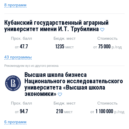
8 программ
Кубанский государственный аграрный
университет имени И.Т. Трубилина
Прох. балл
Бюдж. мест
Стоимость
47.7
1235
75 000
от
мест
от
р./год
43 программы
Рекомендуем вуз из другого региона
Высшая школа бизнеса
Национального исследовательского
университета «Высшая школа
экономики»
Прох. балл
Бюдж. мест
Стоимость
94.7
210
1 100 000
от
мест
от
р./год
6 программ