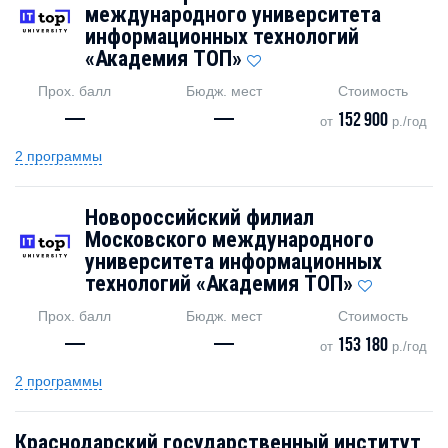
международного университета
информационных технологий
«Академия TOП»
Прох. балл
Бюдж. мест
Стоимость
—
—
152 900
от
р./год
2 программы
Новороссийский филиал
Московского международного
университета информационных
технологий «Академия TOП»
Прох. балл
Бюдж. мест
Стоимость
—
—
153 180
от
р./год
2 программы
Краснодарский государственный институт