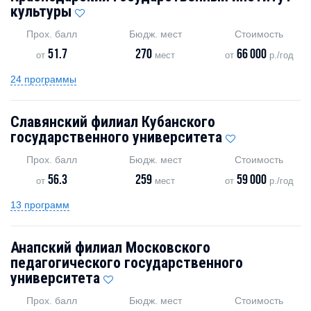
культуры
Прох. балл
Бюдж. мест
Стоимость
51.7
270
66 000
от
мест
от
р./год
24 программы
Славянский филиал Кубанского
государственного университета
Прох. балл
Бюдж. мест
Стоимость
56.3
259
59 000
от
мест
от
р./год
13 программ
Анапский филиал Московского
педагогического государственного
университета
Прох. балл
Бюдж. мест
Стоимость