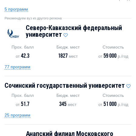
5 программ
Рекомендуем вуз из другого региона
Северо-Кавказский федеральный
университет
Прох. балл
Бюдж. мест
Стоимость
42.3
1827
59 000
от
мест
от
р./год
77 программ
Сочинский государственный университет
Прох. балл
Бюдж. мест
Стоимость
51.7
345
51 000
от
мест
от
р./год
25 программ
Анапский филиал Московского