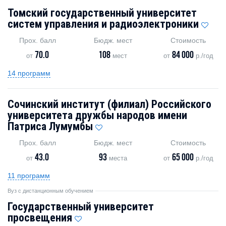
Томский государственный университет
систем управления и радиоэлектроники
Прох. балл
Бюдж. мест
Стоимость
70.0
108
84 000
от
мест
от
р./год
14 программ
Сочинский институт (филиал) Российского
университета дружбы народов имени
Патриса Лумумбы
Прох. балл
Бюдж. мест
Стоимость
43.0
93
65 000
от
места
от
р./год
11 программ
Вуз с дистанционным обучением
Государственный университет
просвещения