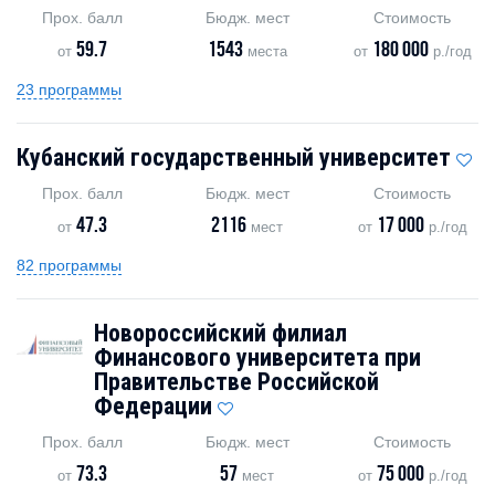
Прох. балл
Бюдж. мест
Стоимость
59.7
1543
180 000
от
места
от
р./год
23 программы
Кубанский государственный университет
Прох. балл
Бюдж. мест
Стоимость
47.3
2116
17 000
от
мест
от
р./год
82 программы
Новороссийский филиал
Финансового университета при
Правительстве Российской
Федерации
Прох. балл
Бюдж. мест
Стоимость
73.3
57
75 000
от
мест
от
р./год