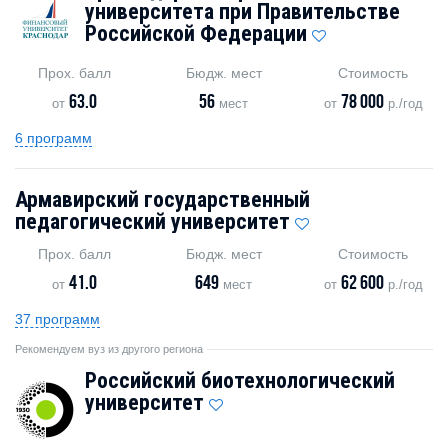
университета при Правительстве
Российской Федерации
Прох. балл
Бюдж. мест
Стоимость
63.0
56
78 000
от
мест
от
р./год
6 программ
Армавирский государственный
педагогический университет
Прох. балл
Бюдж. мест
Стоимость
41.0
649
62 600
от
мест
от
р./год
37 программ
Рекомендуем вуз из другого региона
Российский биотехнологический
университет