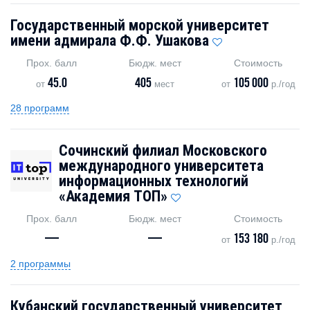
Государственный морской университет
имени адмирала Ф.Ф. Ушакова
Прох. балл
Бюдж. мест
Стоимость
45.0
405
105 000
от
мест
от
р./год
28 программ
Сочинский филиал Московского
международного университета
информационных технологий
«Академия TOП»
Прох. балл
Бюдж. мест
Стоимость
—
—
153 180
от
р./год
2 программы
Кубанский государственный университет