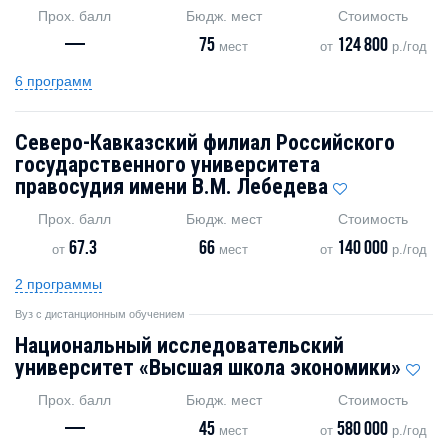
Прох. балл
Бюдж. мест
Стоимость
—
75
124 800
мест
от
р./год
6 программ
Северо-Кавказский филиал Российского
государственного университета
правосудия имени В.М. Лебедева
Прох. балл
Бюдж. мест
Стоимость
67.3
66
140 000
от
мест
от
р./год
2 программы
Вуз с дистанционным обучением
Национальный исследовательский
университет «Высшая школа экономики»
Прох. балл
Бюдж. мест
Стоимость
—
45
580 000
мест
от
р./год