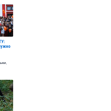
ТУ:
 нужно
выки,