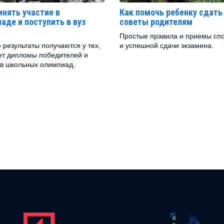
инять участие в
Как помочь ребенку сдать
аде и поступить в вуз
советы родителям
Простые правила и приемы сп
 результаты получаются у тех,
и успешной сдачи экзамена.
ет дипломы победителей и
в школьных олимпиад.