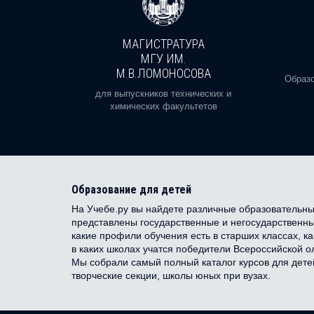
МАГИСТРАТУРА
И
МГУ ИМ.
М.В.ЛОМОНОСОВА
, реальное
Образо
орая есть
для выпускников технических и
химических факультетов
Образование для детей
На Учебе.ру вы найдете различные образовательные
представлены государственные и негосударственные
какие профили обучения есть в старших классах, 
в каких школах учатся победители Всероссийской 
Мы собрали самый полный каталог курсов для дете
творческие секции, школы юных при вузах.