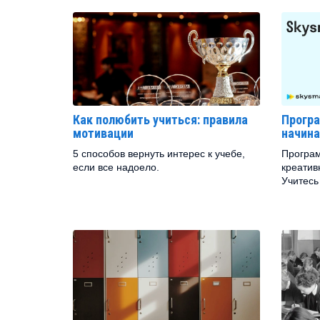
Как полюбить учиться: правила
Прогр
мотивации
начин
5 способов вернуть интерес к учебе,
Програм
если все надоело.
креатив
Учитесь