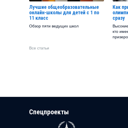
Лучшие общеобразовательные
Как пр
онлайн-школы для детей с 1 по
олимпи
11 класс
сразу
Обзор пяти ведущих школ
Высокие
кто име
призеро
Все статьи
Cпецпроекты