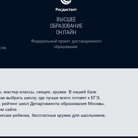
ВЫСШЕЕ
ОБРАЗОВАНИЕ
ОНЛАЙН
Пройди
профе
Федеральный проект дистанционного
образования.
сов.
 мастер-классы, секции, кружки. В нашей базе
 выбрать школу, где лучше всего готовят к ЕГЭ,
и, рейтинг школ Департамента образования Москвы,
м сайте.
ресам ребенка, бесплатные кружки для школьников,