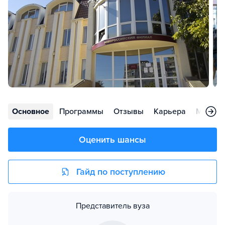
Основное
Программы
Отзывы
Карьера
Меропр
Оценить шансы
Гайд по поступлению
Представитель вуза