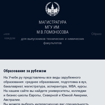
МАГИСТРАТУРА
МГУ ИМ.
М.В.ЛОМОНОСОВА
альное
Образова
ь в каждом
для выпускников технических и химических
факультетов
Образование за рубежом
На Учебе.ру представлены все виды зарубежного
образования: среднее образование, подготовка в вуз,
бакалавриат, магистратура, аспирантура, MBA, курсы.
На нашем сайте вы найдете университеты, колледжи
и бизнес-школы Европы, Северной и Южной Америки,
Австралии.
Вы можете выбрать интересующую вас специальность,