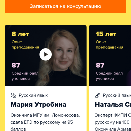
Записаться на консультацию
8 лет
15 лет
Опыт
Опыт
преподавания
преподавания
87
87
Средний балл
Средний балл
учеников
учеников
русский язык
русский язы
Мария Утробина
Наталья С
Окончила МГУ им. Ломоносова,
Эксперт ФИПИ С
сдала ЕГЭ по русскому на 95
русскому на 100
баллов
Окончила Армав