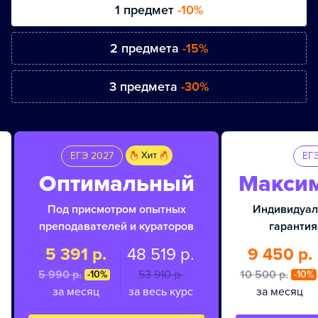
1 предмет
-10%
2 предмета
-15%
3 предмета
-30%
ЕГЭ 2027
ЕГ
Оптимальный
Макси
Под присмотром опытных
Индивидуал
преподавателей и кураторов
гарантия
5 391 р.
48 519 р.
9 450 р.
5 990 p.
53 910 p.
10 500 p.
-10%
-10%
за месяц
за весь курс
за месяц