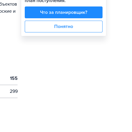
план поступления.
объектов
рские и
Что за планировщик?
Понятно
155
299