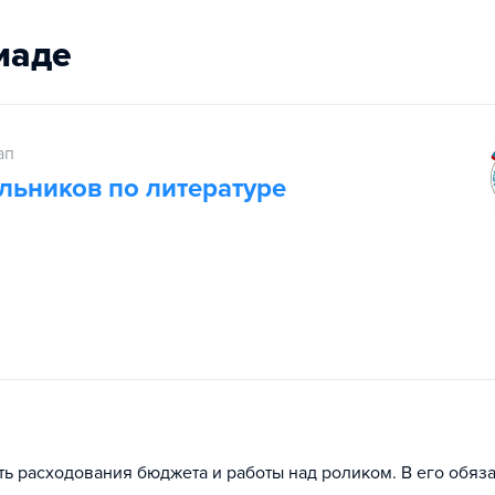
иаде
ап
льников по литературе
ь расходования бюджета и работы над роликом. В его обяз