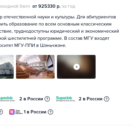
оходной балл
от 925330 р.
за год
р отечественной науки и культуры. Для абитуриентов
чить образование по всем основным классическим
дствие, труднодоступны юридический и экономический
ной шестилетней программе. В состав МГУ входят
ерситет МГУ-ППИ в Шэньчжэне.
2 в России
2 в России
1 в России