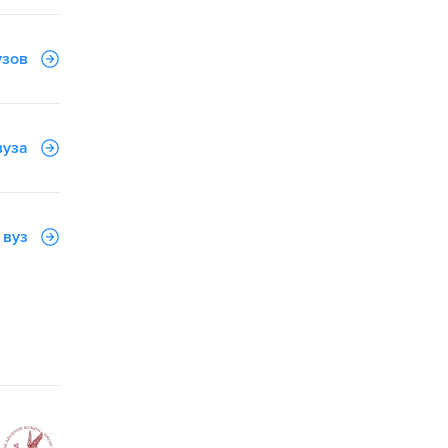
узов
вуза
 вуз