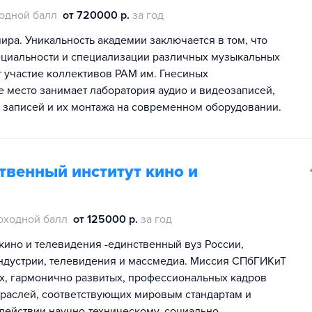
одной балл
от 720000 р.
за год
ра. Уникальность академии заключается в том, что
ециальности и специализации различных музыкальных
т участие коллективов РАМ им. Гнесиных
е место занимает лаборатория аудио и видеозаписей,
х записей и их монтажа на современном оборудовании.
твенный институт кино и
оходной балл
от 125000 р.
за год
кино и телевидения -единственный вуз России,
индустрии, телевидения и массмедиа. Миссия СПбГИКиТ
х, гармонично развитых, профессиональных кадров
траслей, соответствующих мировым стандартам и
одействии научно-техническому, социально-