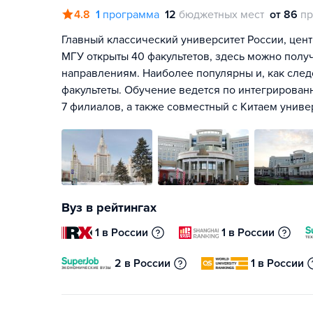
4.8
1
программа
12
бюджетных мест
от 86
пр
Главный классический университет России, цент
МГУ открыты 40 факультетов, здесь можно полу
направлениям. Наиболее популярны и, как сле
факультеты. Обучение ведется по интегрирован
7 филиалов, а также совместный с Китаем унив
Вуз в рейтингах
1 в России
1 в России
2 в России
1 в России