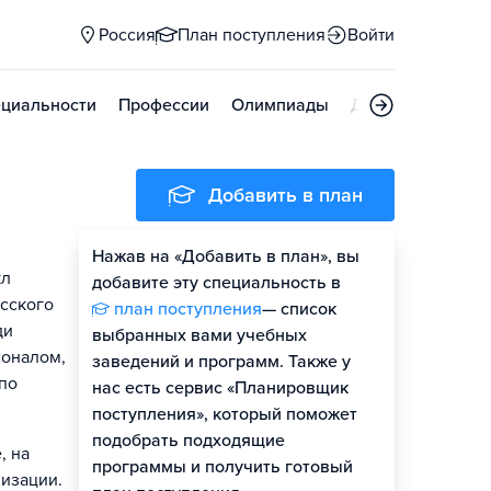
Россия
План поступления
Войти
циальности
Профессии
Олимпиады
Дни открытых д
Добавить в план
Нажав на «Добавить в план», вы
кл
добавите эту специальность в
усского
план поступления
— список
ди
выбранных вами учебных
соналом,
заведений и программ. Также у
по
нас есть сервис «Планировщик
поступления», который поможет
подобрать подходящие
, на
программы и получить готовый
лизации.