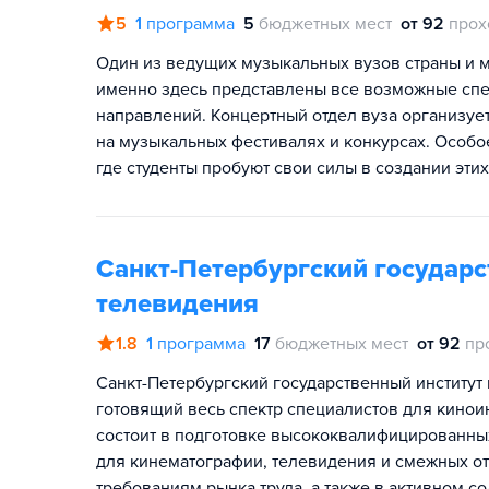
5
1
программа
5
бюджетных мест
от 92
прох
Один из ведущих музыкальных вузов страны и ми
именно здесь представлены все возможные сп
направлений. Концертный отдел вуза организуе
на музыкальных фестивалях и конкурсах. Особо
где студенты пробуют свои силы в создании эти
Санкт-Петербургский государс
телевидения
1.8
1
программа
17
бюджетных мест
от 92
пр
Санкт-Петербургский государственный институт 
готовящий весь спектр специалистов для кино
состоит в подготовке высококвалифицированны
для кинематографии, телевидения и смежных о
требованиям рынка труда, а также в активном с