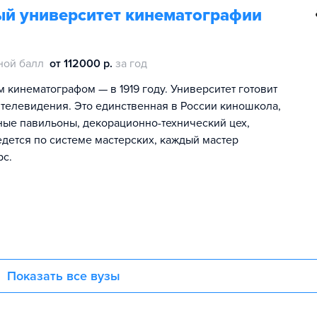
ый университет кинематографии
ной балл
от 112000 р.
за год
кинематографом — в 1919 году. Университет готовит
 телевидения. Это единственная в России киношкола,
чные павильоны, декорационно-технический цех,
дется по системе мастерских, каждый мастер
рс.
Показать все вузы