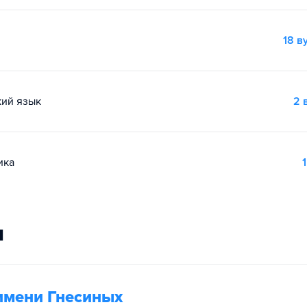
18 в
кий язык
2 
ика
1
и
имени Гнесиных