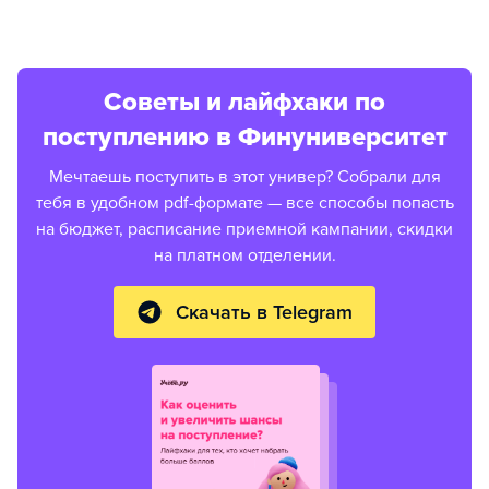
Советы и лайфхаки по
поступлению в Финуниверситет
Мечтаешь поступить в этот универ? Собрали для
тебя в удобном pdf-формате — все способы попасть
на бюджет, расписание приемной кампании, скидки
на платном отделении.
Скачать в Telegram