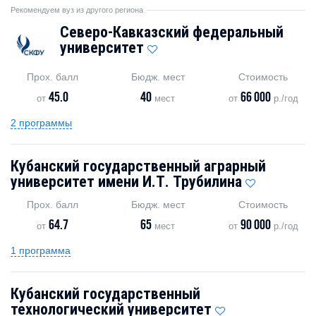
Рекомендуем вуз из другого региона
Северо-Кавказский федеральный
университет
Прох. балл
Бюдж. мест
Стоимость
45.0
40
66 000
от
мест
от
р./год
2 программы
Кубанский государственный аграрный
университет имени И.Т. Трубилина
Прох. балл
Бюдж. мест
Стоимость
64.7
65
90 000
от
мест
от
р./год
1 программа
Кубанский государственный
технологический университет