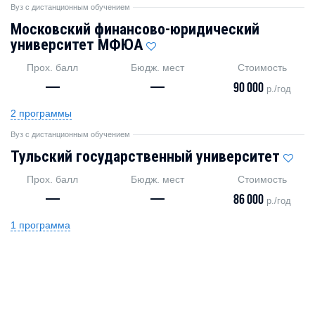
Вуз с дистанционным обучением
Московский финансово-юридический
университет МФЮА
Прох. балл
Бюдж. мест
Стоимость
—
—
90 000
р./год
2 программы
Вуз с дистанционным обучением
Тульский государственный университет
Прох. балл
Бюдж. мест
Стоимость
—
—
86 000
р./год
1 программа