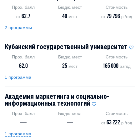
Прох. балл
Бюдж. мест
Стоимость
62.7
40
79 796
от
мест
от
р./год
2 программы
Кубанский государственный университет
Прох. балл
Бюдж. мест
Стоимость
62.0
25
165 000
мест
р./год
1 программа
Академия маркетинга и социально-
информационных технологий
Прох. балл
Бюдж. мест
Стоимость
—
—
63 222
от
р./год
1 программа