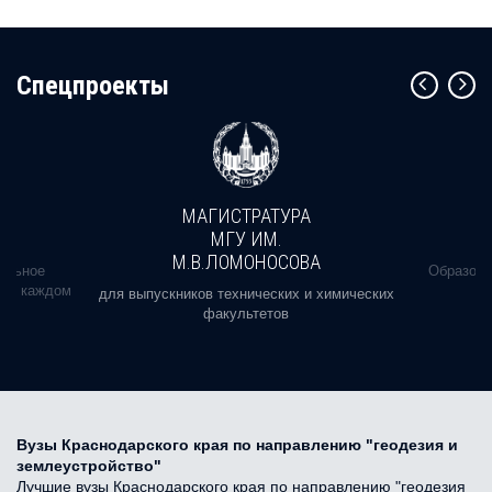
Cпецпроекты
МАГИСТРАТУРА
МГУ ИМ.
М.В.ЛОМОНОСОВА
альное
Образова
ь в каждом
для выпускников технических и химических
факультетов
Вузы Краснодарского края по направлению "геодезия и
землеустройство"
Лучшие вузы Краснодарского края по направлению "геодезия