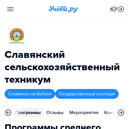
Славянский
сельскохозяйственный
техникум
Славянск-на-Кубани
Государственный колледж
вное
Программы
Отзывы
Мероприятия
Контакты
Программы среднего