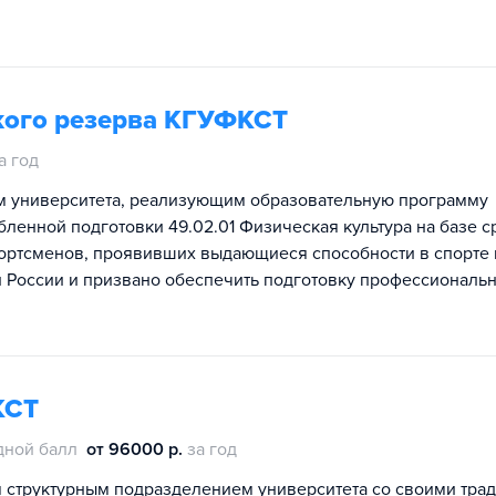
кого резерва КГУФКСТ
а год
м университета, реализующим образовательную программу
ленной подготовки 49.02.01 Физическая культура на базе с
портсменов, проявивших выдающиеся способности в спорте
и России и призвано обеспечить подготовку профессиональ
КСТ
дной балл
от 96000 р.
за год
структурным подразделением университета со своими тра