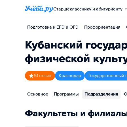
Старшекласснику и абитуриенту
Подготовка к ЕГЭ и ОГЭ
Профориентация
Кубанский госуда
физической культу
5
1
отзыв
Краснодар
Государственный 
Основное
Программы
Подразделения
О
Факультеты и филиал