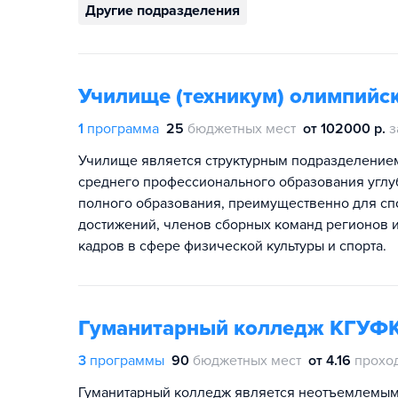
Другие подразделения
Училище (техникум) олимпийс
1
программа
25
бюджетных мест
от 102000 р.
з
Училище является структурным подразделение
среднего профессионального образования углуб
полного образования, преимущественно для с
достижений, членов сборных команд регионов 
кадров в сфере физической культуры и спорта.
Гуманитарный колледж КГУФ
3
программы
90
бюджетных мест
от 4.16
прохо
Гуманитарный колледж является неотъемлемым 