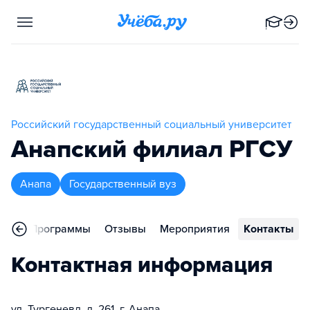
Российский государственный социальный университет
Анапский филиал РГСУ
Анапа
Государственный вуз
ное
Программы
Отзывы
Мероприятия
Контакты
Контактная информация
ул. Тургеневд, д. 261, г. Анапа