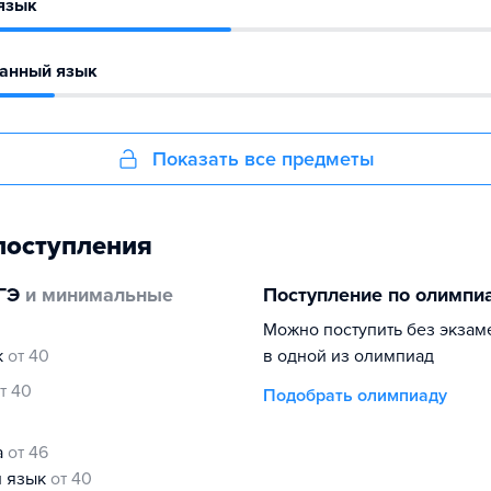
язык
ранный язык
Показать все предметы
поступления
ГЭ
и минимальные
Поступление по олимпи
Можно поступить без экзам
к
от 40
в одной из олимпиад
т 40
Подобрать олимпиаду
а
от 46
й язык
от 40