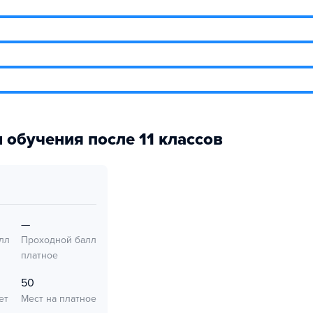
 обучения после 11 классов
—
лл
Проходной балл
платное
50
ет
Мест на платное