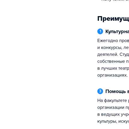
Преимущ
Культур
1
Ежегодно проводятся фестивали
и конкурсы, л
деятелей. Сту
собственные п
в лучших теат
организациях.
Помощь 
3
На факультете работает система
организации п
в ведущих учр
культуры, иску