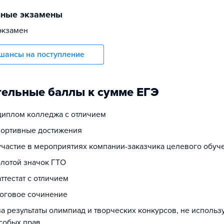
ьные экзамены
экзамен
шансы на поступление
ельные баллы к сумме ЕГЭ
 диплом колледжа с отличием
спортивные достижения
 участие в мероприятиях компании-заказчика целевого обуч
олотой значок ГТО
аттестат с отличием
тоговое сочинение
за результаты олимпиад и творческих конкурсов, не исполь
собых прав