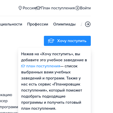
Россия
План поступления
Войти
циальности
Профессии
Олимпиады
Дни открытых д
Хочу поступить
Нажав на «Хочу поступить», вы
Оценить шансы
добавите это учебное заведение в
план поступления
— список
Гайд по поступлению
выбранных вами учебных
заведений и программ. Также у
нас есть сервис «Планировщик
поступления», который поможет
икацию
подобрать подходящие
юсер
программы и получить готовый
и программы
план поступления.