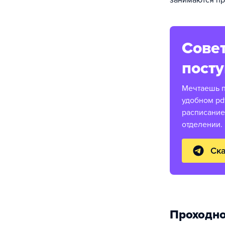
занимаются пр
Совет
пост
Мечтаешь п
удобном pd
расписание
отделении.
Ска
Проходно