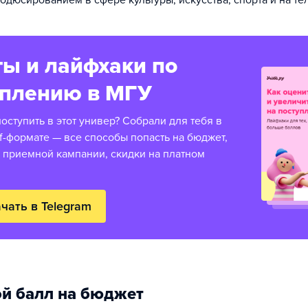
одюсированием в сфере культуры, искусства, спорта и на те
ы и лайфхаки по
уплению в МГУ
оступить в этот универ? Собрали для тебя в
f-формате — все способы попасть на бюджет,
 приемной кампании, скидки на платном
чать в Telegram
й балл на бюджет