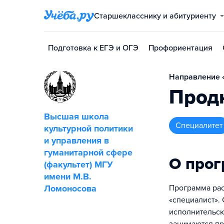
Старшекласснику и абитуриенту
Подготовка к ЕГЭ и ОГЭ
Профориентация
Направление «
Прод
Высшая школа
специалитет
культурной политики
и управления в
гуманитарной сфере
О про
(факультет) МГУ
имени М.В.
Ломоносова
Программа рас
«специалист».
исполнительск