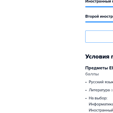
Иностранный 
Второй иност
Условия 
Предметы Е
баллы
русский язы
литература
о
На выбор:
информатик
иностранны