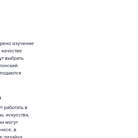
 качестве
ут выбрать
понский.
подаются
ы
ы, искусства,
ни могут
несе, в
е дизайна.