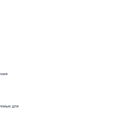
ения
зуемые для