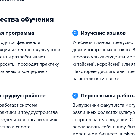
ества обучения
ная программа
Изучение языков
2
Учебным планом предусмотрено изучение
екции известных культурных
двух иностранных языков. В
денты разрабатывают
второго языка студенты мог
роекты, проходят практику
китайский, корейский или я
ральных и концертных
Некоторые дисциплины пре
на английском языке.
в трудоустройстве
Перспективы работ
4
Выпускники факультета могут работать в
рактики и трудоустройства
различных областях культур
еждениях и организациях
спорта и на телевидении. О
сства и спорта.
реализовать себя в шоу-биз
модельном бизнесе, в сфер