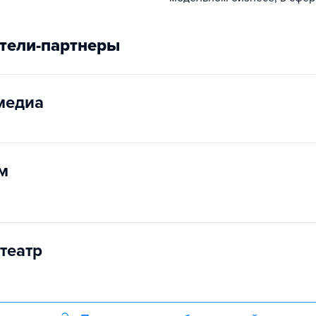
тели-партнеры
медиа
м
театр