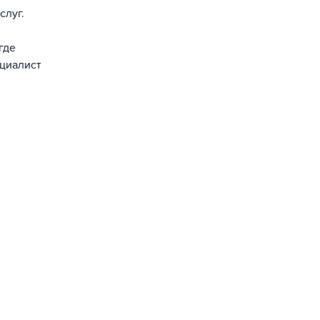
слуг.
где
ециалист