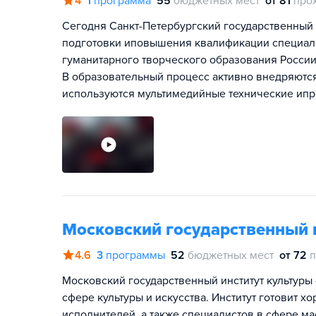
4
1
программа
55
бюджетных мест
от 81
про
Сегодня Санкт-Петербургский государственный и
подготовки иповышения квалификации специалис
гуманитарного творческого образования России
В образовательный процесс активно внедряют
используются мультимедийные технические ипр
Московский государственный 
4.6
3
программы
52
бюджетных мест
от 72
п
Московский государственный институт культуры
сфере культуры и искусства. Институт готовит 
исполнителей, а также специалистов в сфере м