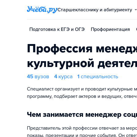
Старшекласснику и абитуриенту
Подготовка к ЕГЭ и ОГЭ
Профориентация
Профессия менедж
культурной деяте
45
вузов
4
курса
1
специальность
Специалист организует и проводит культурные 
программу, подбирает актеров и ведущих, отвеч
Чем занимается менеджер соц
Представитель этой профессии отвечает за меро
показы, презентации и прочие события. Он отве