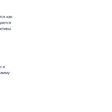
тся как
дается
ктивы.
» и
рамму