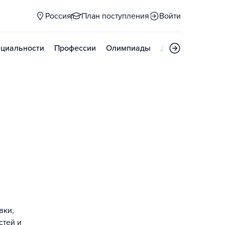
Россия
План поступления
Войти
циальности
Профессии
Олимпиады
Дни открытых д
вки,
стей и