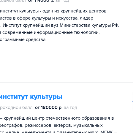
ходной балл
от 114000 р.
за год
нститут культуры - один из крупнейших центров
тов в сфере культуры и искусства, лидер
. Институт крупнейший вуз Министерства культуры РФ.
ся современные информационные технологии,
ограммные средства.
институт культуры
роходной балл
от 180000 р.
за год
 – крупнейший центр отечественного образования в
хореографов, режиссеров, актеров, музыкальных
асс медиа, менеджмента и гуманитарных наук. МГИК –