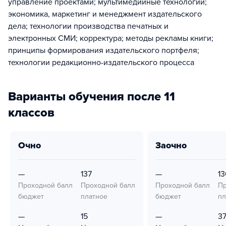
управление проектами; мультимедийные технологии;
экономика, маркетинг и менеджмент издательского
дела; технологии производства печатных и
электронных СМИ; корректура; методы рекламы книги;
принципы формирования издательского портфеля;
технологии редакционно-издательского процесса
Варианты обучения после 11
классов
очно
заочно
—
137
—
13
Проходной балл
Проходной балл
Проходной балл
Пр
бюджет
платное
бюджет
пл
—
15
—
3