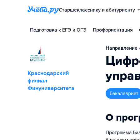
Старшекласснику и абитуриенту
Подготовка к ЕГЭ и ОГЭ
Профориентация
Направление «
Цифр
упра
Краснодарский
филиал
Финуниверситета
бакалавриат
О про
Программа Биз