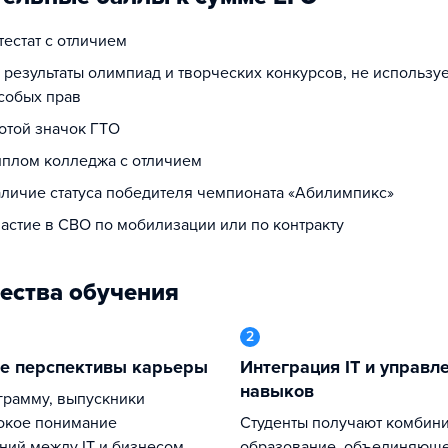
ттестат с отличием
а результаты олимпиад и творческих конкурсов, не использ
собых прав
лотой значок ГТО
диплом колледжа с отличием
наличие статуса победителя чемпионата «Абилимпикс»
частие в СВО по мобилизации или по контракту
ества обучения
2
ые перспективы карьеры
Интеграция IT и управленческих
навыков
окое понимание
Студенты получают комбинированное
ий между IT и бизнесом,
образование, объединяющ