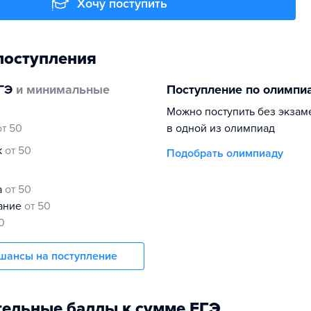
Хочу поступить
поступления
ГЭ
и минимальные
Поступление по олимпи
Можно поступить без экзам
от 50
в одной из олимпиад
к
от 50
Подобрать олимпиаду
а
от 50
нание
от 50
0
шансы на поступление
ельные баллы к сумме ЕГЭ