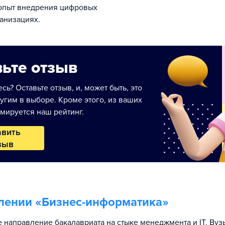
опыт внедрения цифровых
анизациях.
ьте отзыв
сь? Оставьте отзыв, и, может быть, это
угим в выборе. Кроме этого, из ваших
мируется наш рейтинг.
авить
зыв
лении «
Бизнес-информатика
»
 направление бакалавриата на стыке менеджмента и IT. Вуз