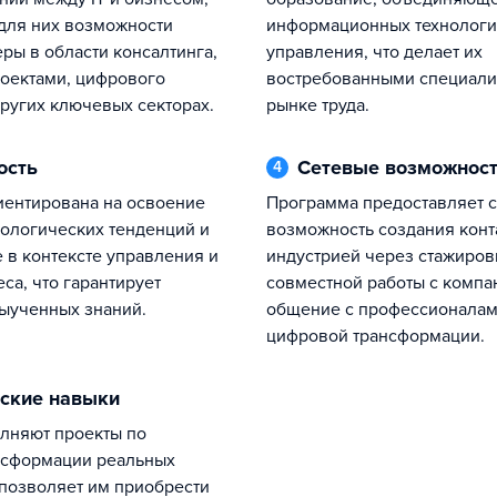
 для них возможности
информационных технологи
ры в области консалтинга,
управления, что делает их
оектами, цифрового
востребованными специали
других ключевых секторах.
рынке труда.
ость
Сетевые возможнос
4
Программа предоставляет студентам
ологических тенденций и
возможность создания конт
 в контексте управления и
индустрией через стажиров
са, что гарантирует
совместной работы с компа
выученных знаний.
общение с профессионалам
цифровой трансформации.
еские навыки
нсформации реальных
 позволяет им приобрести