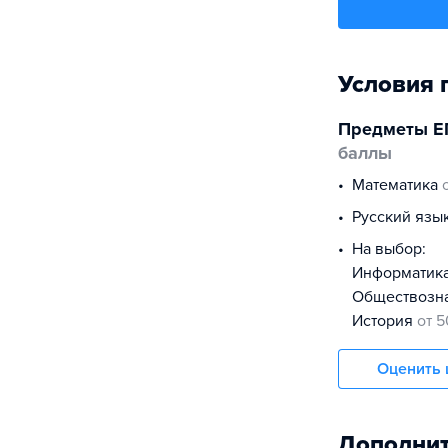
Условия 
Предметы Е
баллы
математика
русский язы
На выбор:
информатик
обществоз
история
от 5
Оценить 
Дополнит