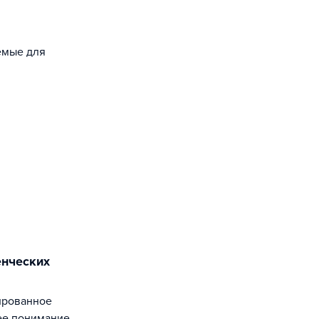
уемые для
ее понимание