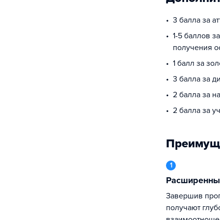
3 балла за а
1-5 баллов з
получения о
1 балл за зо
3 балла за 
2 балла за 
2 балла за у
Преимущ
1
Расширенн
Завершив программу, выпускники
получают глуб
взаимоотношен