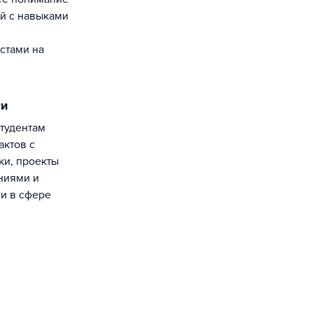
й с навыками
стами на
ти
актов с
ки, проекты
ниями и
и в сфере