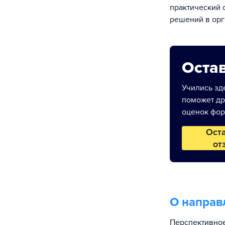
практический 
решений в орг
Остав
Учились зде
поможет др
оценок фор
Ост
от
О направ
Перспективное