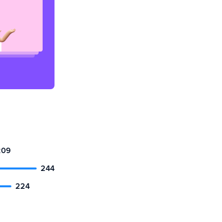
209
244
224