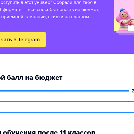
оступить в этот универ? Собрали для тебя в
f-формате — все способы попасть на бюджет,
 приемной кампании, скидки на платном
чать в Telegram
й балл на бюджет
 обучения после 11 классов