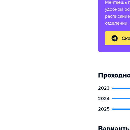
Мечтаешь п
удобном pd
расписание
отделении.
Ска
Проходно
2023
2024
2025
Варианты