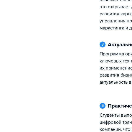
что открывает
развития карье
управления пр
маркетинга и 
Актуальн
3
Программа ориентирована на освоение
ключевых техн
их применение
развития бизне
актуальность 
Практич
5
Студенты выполняют проекты по
цифровой тра
компаний, что