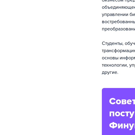
бизнесом пред
объединяющее 
управлении би
востребованны
преобразован
Студенты, обу
трансформацию
основы информ
технологии, у
другие.
Совет
пост
Фину