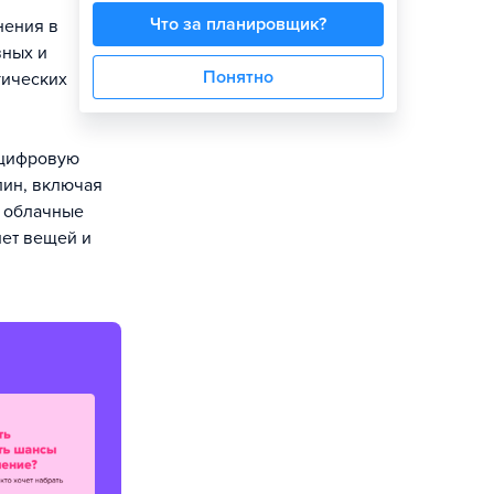
Что за планировщик?
нения в
вных и
Понятно
гических
 цифровую
лин, включая
, облачные
нет вещей и