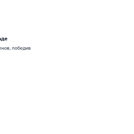
аде
енов, победив