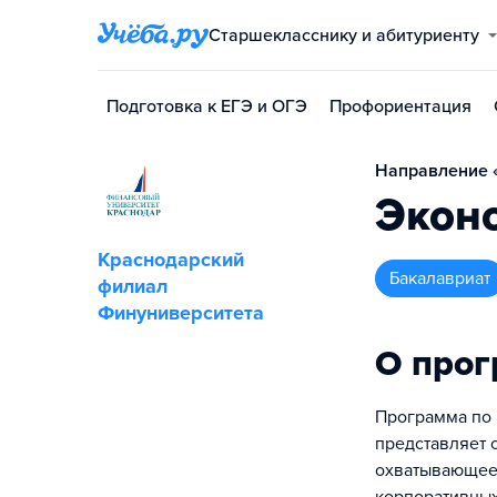
Старшекласснику и абитуриенту
Подготовка к ЕГЭ и ОГЭ
Профориентация
Направление «
Экон
Краснодарский
бакалавриат
филиал
Финуниверситета
О про
Программа по 
представляет 
охватывающее 