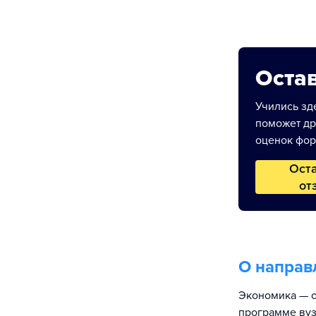
Остав
Учились зде
поможет др
оценок фор
Ост
от
О направ
Экономика — о
программе вуз