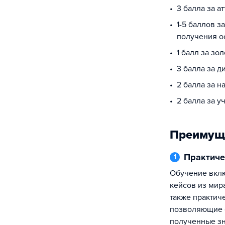
3 балла за а
1-5 баллов з
получения о
1 балл за зо
3 балла за 
2 балла за 
2 балла за у
Преимущ
Практич
1
Обучение включает анализ реальных
кейсов из мир
также практич
позволяющие 
полученные зн