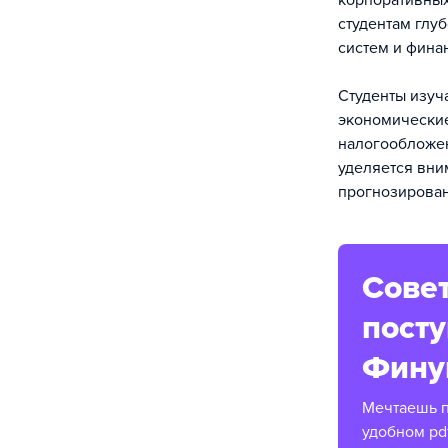
корпоративных
студентам глу
систем и фина
Студенты изуч
экономические
налогообложен
уделяется вни
прогнозирова
Совет
пост
Фину
Мечтаешь п
удобном pd