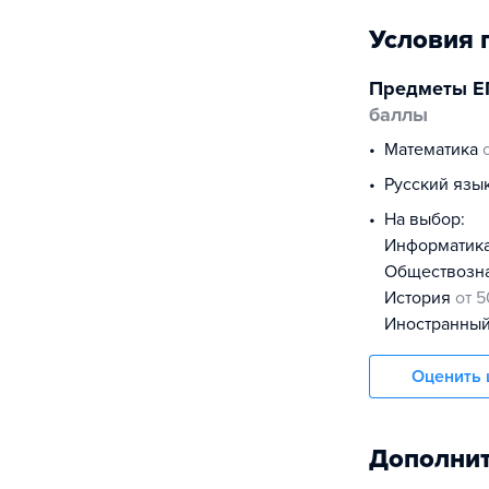
Условия 
Предметы Е
баллы
математика
русский язы
На выбор:
информатик
обществоз
история
от 5
иностранны
Оценить 
Дополнит