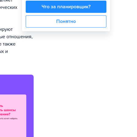
вляет
Что за планировщик?
ических
Понятно
ируют
ые отношения,
е также
ых и