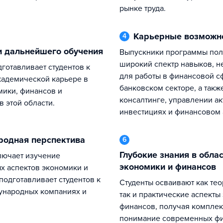
рынке труда.
Карьерные возможн
4
и дальнейшего обучения
Выпускники программы получают
широкий спектр навыков, 
для работы в финансовой с
адемической карьере в
банковском секторе, а такж
мики, финансов и
консалтинге, управлении ак
 этой области.
инвестициях и финансовом 
родная перспектива
6
Глубокие знания в области
экономики и финансов
 аспектов экономики и
подготавливает студентов к
Студенты осваивают как теоретические,
ународных компаниях и
так и практические аспекты
финансов, получая компле
понимание современных ф