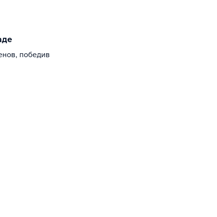
аде
енов, победив