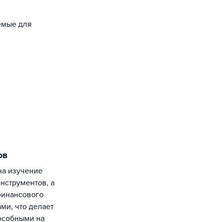
уемые для
ов
нструментов, а
финансового
ми, что делает
особными на