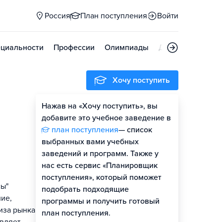
Россия
План поступления
Войти
циальности
Профессии
Олимпиады
Дни открытых д
Хочу поступить
Нажав на «Хочу поступить», вы
Оценить шансы
добавите это учебное заведение в
план поступления
— список
Гайд по поступлению
выбранных вами учебных
заведений и программ. Также у
нас есть сервис «Планировщик
поступления», который поможет
сы"
подобрать подходящие
ие,
программы и получить готовый
иза рынка и
план поступления.