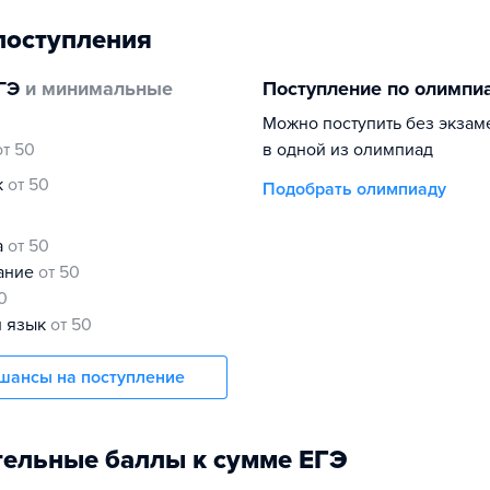
поступления
ГЭ
и минимальные
Поступление по олимпи
Можно поступить без экзам
от 50
в одной из олимпиад
к
от 50
Подобрать олимпиаду
а
от 50
нание
от 50
0
й язык
от 50
шансы на поступление
ельные баллы к сумме ЕГЭ