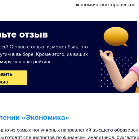
экономических процессов.
ьте отзыв
сь? Оставьте отзыв, и, может быть, это
угим в выборе. Кроме этого, из ваших
мируется наш рейтинг.
авить
зыв
лении «
Экономика
»
дно из самых популярных направлений высшего образовани
ы готовят специалистов по финансам, аналитиков, бухгалтер