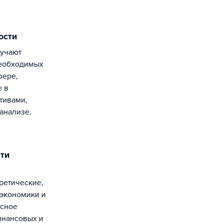
ости
необходимых
фере,
е в
тивами,
анализе.
 экономики и
ксное
инансовых и