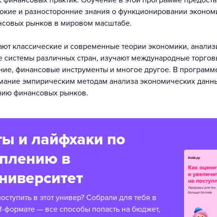
 финансовых практик. Обучение в этой программе предоста
бокие и разносторонние знания о функционировании эконом
нсовых рынков в мировом масштабе.
ают классические и современные теории экономики, анализ
 системы различных стран, изучают международные торгов
ие, финансовые инструменты и многое другое. В программ
мание эмпирическим методам анализа экономических данн
нию финансовых рынков.
ы и лайфхаки по
уплению в
ниверситет
оступить в этот универ? Собрали для тебя в
f-формате — все способы попасть на бюджет,