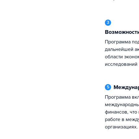
3
Возможност
Программа подготавливает студентов к
дальнейшей ак
области эконо
исследований в
Междуна
5
Программа включает изучение
международных
финансов, что 
работе в межд
организациях.