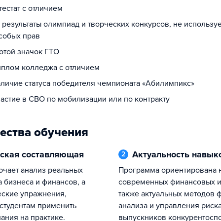
ттестат с отличием
а результаты олимпиад и творческих конкурсов, не использ
собых прав
лотой значок ГТО
диплом колледжа с отличием
наличие статуса победителя чемпионата «Абилимпикс»
частие в СВО по мобилизации или по контракту
ества обучения
еская составляющая
Актуальность навык
2
Программа ориентирована на изучение
а бизнеса и финансов, а
современных финансовых и
еские упражнения,
также актуальных методов 
студентам применить
анализа и управления риска
ания на практике.
выпускников конкурентосп