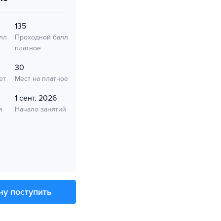
135
лл
Проходной балл
платное
30
ет
Мест на платное
1 сент. 2026
я
Начало занятий
чу поступить