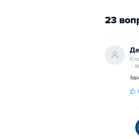
23 воп
Де
О п
1
Здр