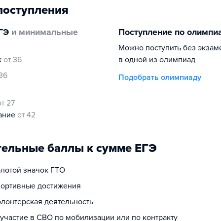
поступления
ГЭ
и минимальные
Поступление по олимпи
Можно поступить без экзам
к
от 36
в одной из олимпиад
 36
Подобрать олимпиаду
от 27
нание
от 42
ельные баллы к сумме ЕГЭ
олотой значок ГТО
спортивные достижения
олонтерская деятельность
 участие в СВО по мобилизации или по контракту