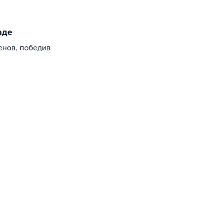
аде
енов, победив