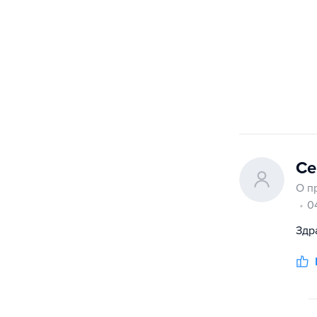
Се
О п
0
Здр