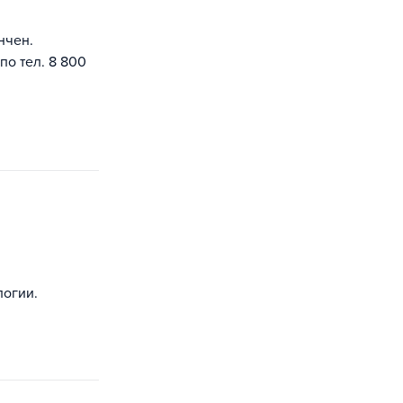
нчен.
по тел. 8 800
логии.