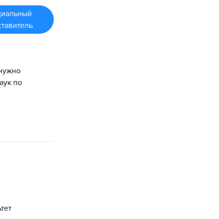
иальный
ставитель
 нужно
аук по
тет