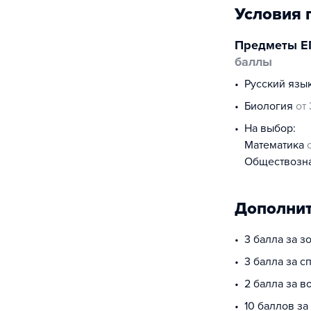
Условия 
Предметы Е
баллы
русский язы
биология
от
На выбор:
математика
обществоз
Дополнит
3 балла за з
3 балла за 
2 балла за в
10 баллов за