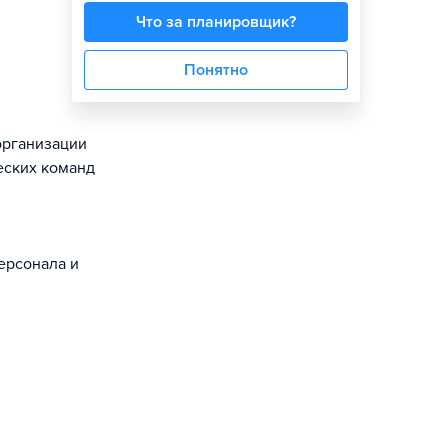
Что за планировщик?
Понятно
организации
еских команд
ерсонала и