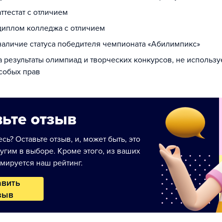
аттестат с отличием
 диплом колледжа с отличием
 наличие статуса победителя чемпионата «Абилимпикс»
а результаты олимпиад и творческих конкурсов, не использ
собых прав
ьте отзыв
сь? Оставьте отзыв, и, может быть, это
угим в выборе. Кроме этого, из ваших
мируется наш рейтинг.
авить
зыв