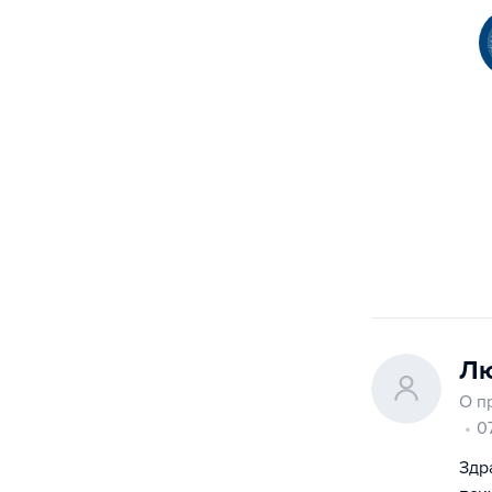
Лю
О п
0
Здр