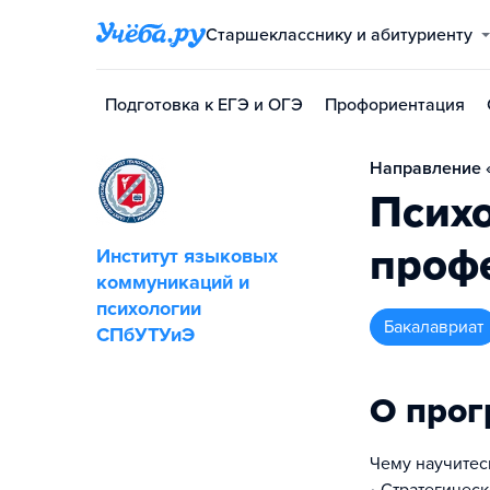
Старшекласснику и абитуриенту
Подготовка к ЕГЭ и ОГЭ
Профориентация
Направление «
Психо
проф
Институт языковых
коммуникаций и
психологии
бакалавриат
СПбУТУиЭ
О про
Чему научитес