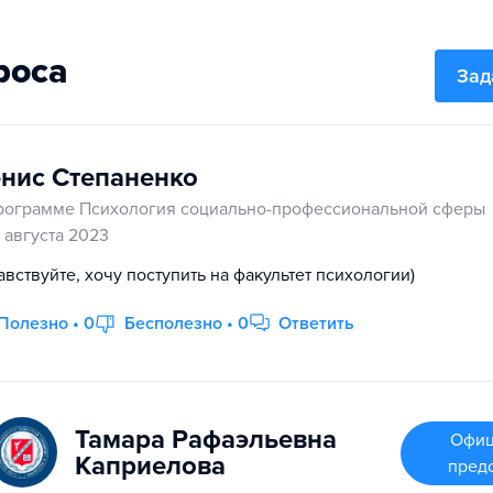
роса
Зад
нис Степаненко
рограмме Психология социально-профессиональной сферы
8 августа 2023
авствуйте, хочу поступить на факультет психологии)
Полезно • 0
Бесполезно • 0
Ответить
Тамара Рафаэльевна
Офиц
Каприелова
пред