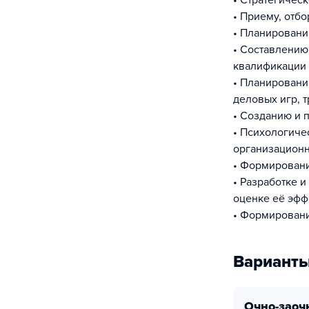
• Стратегичес
• Приему, отбо
• Планирован
• Составлению
квалификации
• Планировани
деловых игр, 
• Созданию и 
• Психологиче
организационн
• Формировани
• Разработке 
оценке её эфф
• Формирован
Варианты
очно-заоч