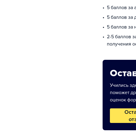
5 баллов за 
5 баллов за
5 баллов за
2-5 баллов з
получения о
Остав
Учились зде
поможет др
оценок фор
Ост
от