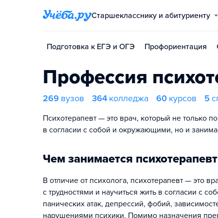
Старшекласснику и абитуриенту
Подготовка к ЕГЭ и ОГЭ
Профориентация
Профессия психот
269
вузов
364
колледжа
60
курсов
5
с
Психотерапевт — это врач, который не только п
в согласии с собой и окружающими, но и занима
Чем занимается психотерапевт
В отличие от психолога, психотерапевт — это в
с трудностями и научиться жить в согласии с с
панических атак, депрессий, фобий, зависимост
нарушениями психики. Помимо назначения преп