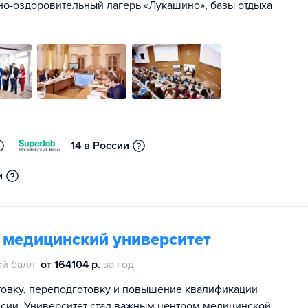
но-оздоровительный лагерь «Лукашино», базы отдыха
14 в России
и
 медицинский университет
й балл
от 164104 р.
за год
овку, переподготовку и повышение квалификации
ссии. Университет стал важным центром медицинской