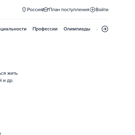
Россия
План поступления
Войти
циальности
Профессии
Олимпиады
Дни открытых д
ься жить
 и др.
е