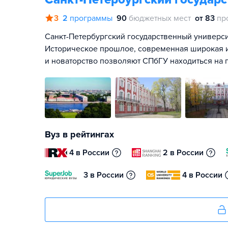
3
2
программы
90
бюджетных мест
от 83
пр
Санкт-Петербургский государственный университ
Историческое прошлое, современная широкая и
и новаторство позволяют СПбГУ находиться на 
Вуз в рейтингах
4 в России
2 в России
3 в России
4 в России