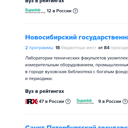
Вуз в рейтингах
12 в России
Новосибирский государственн
2
программы
18
бюджетных мест
от 84
проходн
Лаборатории технических факультетов укомпле
измерительным оборудованием, промышленными 
в городе вузовская библиотека с богатым фонд
и периодики.
Вуз в рейтингах
47 в России
9 в России
Санкт-Петербургский государ