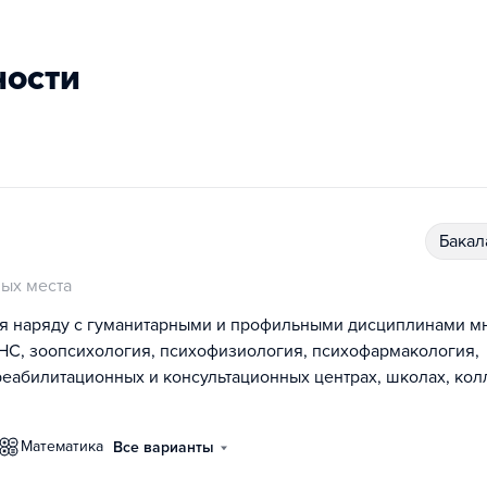
ности
бака
ых места
ия наряду с гуманитарными и профильными дисциплинами м
НС, зоопсихология, психофизиология, психофармакология,
 реабилитационных и консультационных центрах, школах, ко
математика
Все варианты