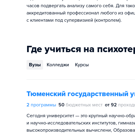
часов подвергать анализу самого себя. Для та
аккредитованный профессионал любого из офиц
с клиентами под супервизией (контролем).
Где учиться на психот
Вузы
Колледжи
Курсы
Тюменский государственный у
2
программы
50
бюджетных мест
от 92
проход
Сегодня университет — это крупный научно-обра
и научно-исследовательских институтов, гимнази
высокопроизводительных вычислени, Образоват