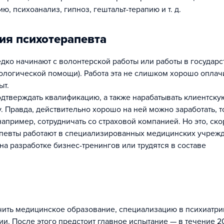
, психоанализ, гипноз, гештальт-терапию и т. д.
ия психотерапевта
едко начинают с волонтерской работы или работы в государ
хологической помощи). Работа эта не слишком хорошо оплач
ыт.
одтверждать квалификацию, а также нарабатывать клиентскую
. Правда, действительно хорошо на ней можно заработать, т
апример, сотрудничать со страховой компанией. Но это, ско
апевты работают в специализированных медицинских учреж
на разработке бизнес-тренингов или трудятся в составе
чить медицинское образование, специализацию в психиатри
и. После этого предстоит главное испытание — в течение 2