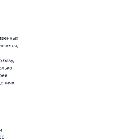
ственных
ивается,
 базу,
олько
рее,
дениях,
и
00