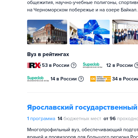
общежития, научно-учебные полигоны, спортив
на Черноморском побережье и на озере Байкал.
Вуз в рейтингах
53 в России
12 в России
14 в России
34 в Росси
Ярославский государственный
1
программа
14
бюджетных мест
от 96
проходно
Многопрофильный вуз, обеспечивающий подгот
врачей и провизоров для большого региона Ро