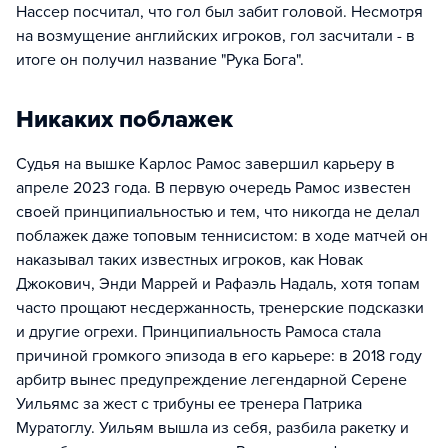
Нассер посчитал, что гол был забит головой. Несмотря
на возмущение английских игроков, гол засчитали - в
итоге он получил название "Рука Бога".
Никаких поблажек
Судья на вышке Карлос Рамос завершил карьеру в
апреле 2023 года. В первую очередь Рамос известен
своей принципиальностью и тем, что никогда не делал
поблажек даже топовым теннисистом: в ходе матчей он
наказывал таких известных игроков, как Новак
Джокович, Энди Маррей и Рафаэль Надаль, хотя топам
часто прощают несдержанность, тренерские подсказки
и другие огрехи. Принципиальность Рамоса стала
причиной громкого эпизода в его карьере: в 2018 году
арбитр вынес предупреждение легендарной Серене
Уильямс за жест с трибуны ее тренера Патрика
Муратоглу. Уильям вышла из себя, разбила ракетку и